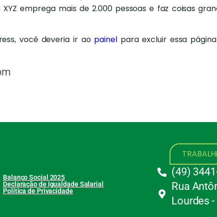
, a XYZ emprega mais de 2.000 pessoas e faz coisas gra
ss, você deveria ir ao
painel
para excluir essa página
pm
TRABAL
(49) 3441
Balanço Social 2025
Declaração de Igualdade Salarial
Rua Antôn
Política de Privacidade
Lourdes -