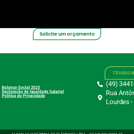
Solicite um orçamento
TRABAL
(49) 3441
Balanço Social 2025
Declaração de Igualdade Salarial
Rua Antôn
Política de Privacidade
Lourdes -