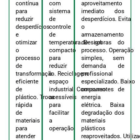
contínua
com
aproveitamento
para
sistema
imediato dos
reduzir
de
desperdícios. Evita
desperdícios
controle
o
e
de
armazenamento
otimizar
temperatura. Design
de sobras do
o
compacto
processo. Operação
processo
para
simples, sem
de
reduzir
demanda de
transformação. Reciclagem
o
profissional
eficiente
espaço
especializado. Baixo
de
industrial. Componentes
consumo de
plástico. Troca
acessíveis
energia
rápida
para
elétrica. Baixa
de
facilitar
degradação dos
materiais
a
materiais
para
operação.
plásticos
atender
reaproveitados. Utiliz