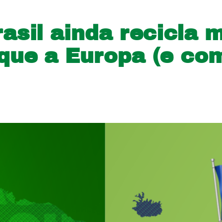
rasil ainda recicla 
 que a Europa (e co