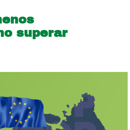
menos
mo superar