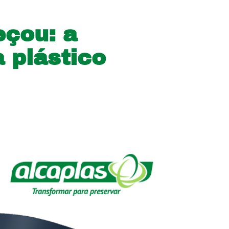
eçou: a
 plástico